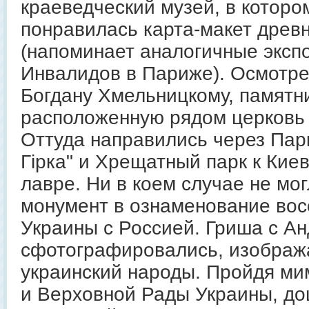
краеведческий музей, в которо
понравилась карта-макет древ
(напоминает аналогичные эксп
Инвалидов в Париже). Осмотре
Богдану Хмельницкому, памятни
расположенную рядом церковь 
Оттуда направились через Пар
Гiрка" и Хрещатный парк к Кие
лавре. Ни в коем случае не мо
монумент в ознаменование во
Украины с Россией. Гриша с А
сфотографировались, изобража
украинский народы. Пройдя ми
и Верховной Рады Украины, до