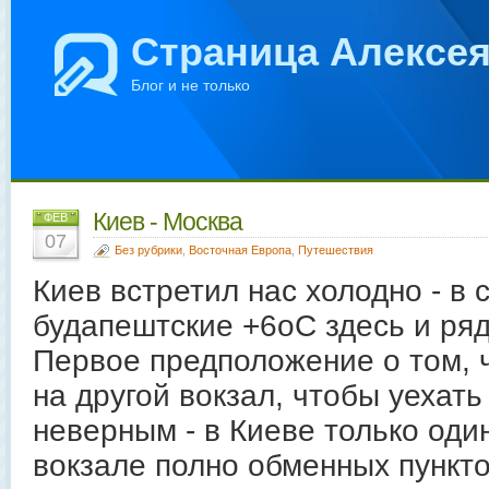
Страница Алексе
Блог и не только
Киев - Москва
ФЕВ
07
Без рубрики
,
Восточная Европа
,
Путешествия
Киев встретил нас холодно - в 
будапештские +6oC здесь и ря
Первое предположение о том, ч
на другой вокзал, чтобы уехать
неверным - в Киеве только оди
вокзале полно обменных пункто