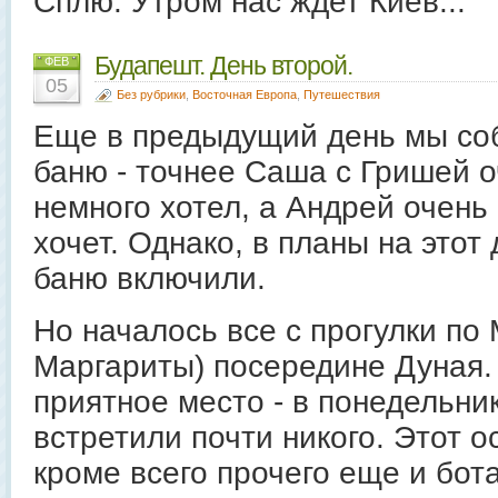
Сплю. Утром нас ждет Киев...
Будапешт. День второй.
ФЕВ
05
Без рубрики
,
Восточная Европа
,
Путешествия
Еще в предыдущий день мы со
баню - точнее Саша с Гришей о
немного хотел, а Андрей очень
хочет. Однако, в планы на этот
баню включили.
Но началось все с прогулки по M
Маргариты) посередине Дуная.
приятное место - в понедельни
встретили почти никого. Этот о
кроме всего прочего еще и бот