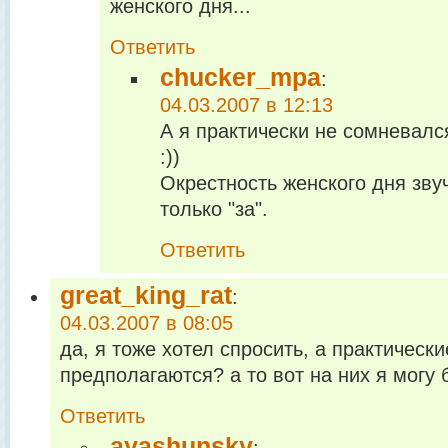
женского дня...
Ответить
chucker_mpa
:
04.03.2007 в 12:13
А я практически не сомневалс
:))
Окрестность женского дня зву
только "за".
Ответить
great_king_rat
:
04.03.2007 в 08:05
да, я тоже хотел спросить, а практическ
предполагаются? а то вот на них я могу б
Ответить
ayashunsky
: