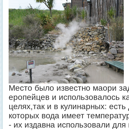
Место было известно маори за
еропейцев и использовалось к
целях,так и в кулинарных: есть 
которых вода имеет температур
- их издавна использовали для