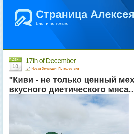
Страница Алексе
Блог и не только
17th of December
ДЕК
18
Новая Зеландия
,
Путешествия
"Киви - не только ценный мех,
вкусного диетического мяса..