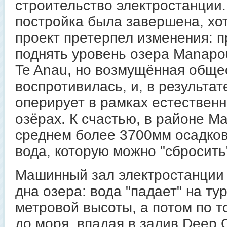
строительство электростанции.
постройка была завершена, хо
проект претерпел изменения: 
поднять уровень озера Manapou
Te Anau, но возмущённая обще
воспротивилась, и, в результат
оперирует в рамках естествен
озёрах. К счастью, в районе M
среднем более 3700мм осадков 
вода, которую можно "сбросить
Машинный зал электростанции
дна озера: вода "падает" на ту
метровой высоты, а потом по т
до моря, впадая в залив Deep 