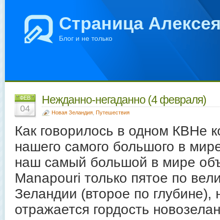
Страница Алексе
Блог и не только
Нежданно-негаданно (4 февраля)
ФЕВ
04
Новая Зеландия
,
Путешествия
Как говорилось в одном КВНе ко
нашего самого большого в мир
наш самый большой в мире объ
Manapouri только пятое по вел
Зеландии (второе по глубине), 
отражается гордость новозелан