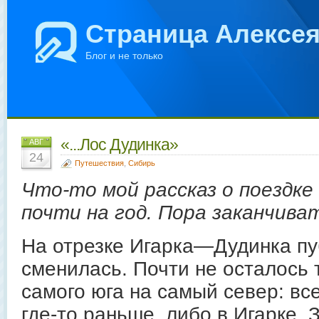
Страница Алексе
Блог и не только
«...Лос Дудинка»
АВГ
24
Путешествия
,
Сибирь
Что-то мой рассказ о поездке
почти на год. Пора заканчива
На отрезке Игарка—Дудинка пу
сменилась. Почти не осталось т
самого юга на самый север: вс
где-то раньше, либо в Игарке. 