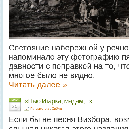
Состояние набережной у речно
напоминало эту фотографию п
давности с поправкой на то, чт
многое было не видно.
Читать далее »
«Нью Игарка, мадам,...»
МАЙ
25
Путешествия
,
Сибирь
Если бы не песня Визбора, воз
слышал никогда этого названия