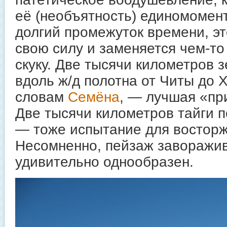
её (необъятность) единомомент
долгий промежуток времени, эт
свою силу и заменяется чем-т
скуку. Две тысячи километров 
вдоль ж/д полотна от Читы до 
словам
Семёна
, — лучшая «пр
Две тысячи километров тайги 
— тоже испытание для восторж
Несомненно, пейзаж заворажи
удивительно однообразен.