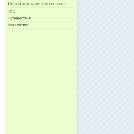
Перейти к записям по теме:
ГИС
Путешествия
Математика
»