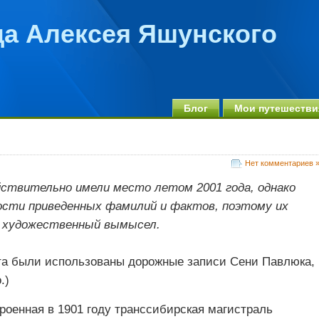
а Алексея Яшунского
Блог
Мои путешестви
Нет комментариев 
ствительно имели место летом 2001 года, однако
ости приведенных фамилий и фактов, поэтому их
Янв
Янв
Янв
Янв
Янв
Янв
Янв
Янв
Янв
Янв
Янв
Янв
Янв
Янв
Янв
Янв
Фев
Фев
Фев
Фев
Фев
Фев
Фев
Фев
Фев
Фев
Фев
Фев
Фев
Фев
Фев
Фев
Мар
Мар
Мар
Мар
Мар
Мар
Мар
Мар
Мар
Мар
Мар
Мар
Мар
Мар
Мар
Мар
Ап
Ап
Ап
Ап
Ап
Ап
Ап
Ап
Ап
Ап
Ап
Ап
Ап
Ап
Ап
Ап
 художественный вымысел.
1
34
11
4
0
4
0
3
0
0
2
3
4
0
0
0
1
1
13
25
11
0
0
0
0
0
2
7
9
0
0
0
1
1
12
0
0
0
0
0
0
4
9
5
9
0
0
0
1
1
1
1
запись
зап.
зап.
зап.
зап.
зап.
зап.
зап.
зап.
зап.
зап.
зап.
зап.
зап.
зап.
зап.
запись
запись
зап.
зап.
зап.
зап.
зап.
зап.
зап.
зап.
зап.
зап.
зап.
зап.
зап.
зап.
запись
запись
зап.
зап.
зап.
зап.
зап.
зап.
зап.
зап.
зап.
зап.
зап.
зап.
зап.
зап.
з
з
з
з
Май
Май
Май
Май
Май
Май
Май
Май
Май
Май
Май
Май
Май
Май
Май
Май
Июн
Июн
Июн
Июн
Июн
Июн
Июн
Июн
Июн
Июн
Июн
Июн
Июн
Июн
Июн
Июн
Июл
Июл
Июл
Июл
Июл
Июл
Июл
Июл
Июл
Июл
Июл
Июл
Июл
Июл
Июл
Июл
Ав
Ав
Ав
Ав
Ав
Ав
Ав
Ав
Ав
Ав
Ав
Ав
Ав
Ав
Ав
Ав
ста были использованы дорожные записи Сени Павлюка,
1
1
1
1
0
0
8
0
0
3
5
6
6
0
0
0
1
1
0
0
0
0
0
0
0
3
5
3
6
0
8
0
12
0
0
0
0
0
0
0
8
9
8
4
7
0
4
5
1
1
1
1
запись
запись
запись
запись
зап.
зап.
зап.
зап.
зап.
зап.
зап.
зап.
зап.
зап.
зап.
зап.
запись
запись
зап.
зап.
зап.
зап.
зап.
зап.
зап.
зап.
зап.
зап.
зап.
зап.
зап.
зап.
зап.
зап.
зап.
зап.
зап.
зап.
зап.
зап.
зап.
зап.
зап.
зап.
зап.
зап.
зап.
зап.
з
з
.)
Сен
Сен
Сен
Сен
Сен
Сен
Сен
Сен
Сен
Сен
Сен
Сен
Сен
Сен
Сен
Сен
Окт
Окт
Окт
Окт
Окт
Окт
Окт
Окт
Окт
Окт
Окт
Окт
Окт
Окт
Окт
Окт
Ноя
Ноя
Ноя
Ноя
Ноя
Ноя
Ноя
Ноя
Ноя
Ноя
Ноя
Ноя
Ноя
Ноя
Ноя
Ноя
Де
Де
Де
Де
Де
Де
Де
Де
Де
Де
Де
Де
Де
Де
Де
Де
1
0
0
0
0
0
0
0
2
7
2
0
4
5
4
0
1
1
15
0
0
9
0
0
0
0
0
2
3
8
5
0
1
1
11
0
0
0
0
0
0
0
5
4
2
9
2
0
1
2
запись
зап.
зап.
зап.
зап.
зап.
зап.
зап.
зап.
зап.
зап.
зап.
зап.
зап.
зап.
зап.
запись
запись
зап.
зап.
зап.
зап.
зап.
зап.
зап.
зап.
зап.
зап.
зап.
зап.
зап.
зап.
запись
запись
зап.
зап.
зап.
зап.
зап.
зап.
зап.
зап.
зап.
зап.
зап.
зап.
зап.
зап.
з
оенная в 1901 году транссибирская магистраль