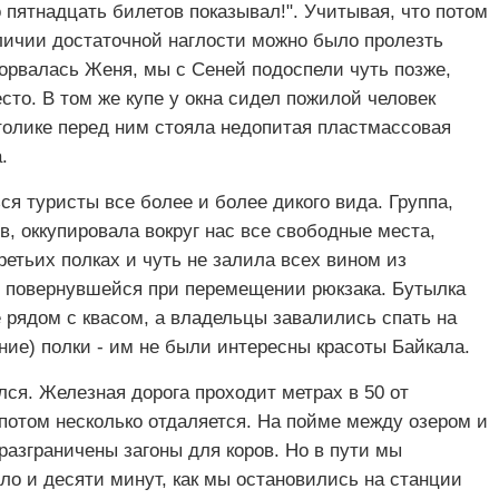
о пятнадцать билетов показывал!". Учитывая, что потом
личии достаточной наглости можно было пролезть
рорвалась Женя, мы с Сеней подоспели чуть позже,
сто. В том же купе у окна сидел пожилой человек
толике перед ним стояла недопитая пластмассовая
.
ся туристы все более и более дикого вида. Группа,
 оккупировала вокруг нас все свободные места,
ретьих полках и чуть не залила всех вином из
о повернувшейся при перемещении рюкзака. Бутылка
е рядом с квасом, а владельцы завалились спать на
жние) полки - им не были интересны красоты Байкала.
улся. Железная дорога проходит метрах в 50 от
 потом несколько отдаляется. На пойме между озером и
разграничены загоны для коров. Но в пути мы
шло и десяти минут, как мы остановились на станции