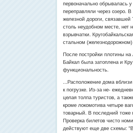
первоначально обрывалась у 
переправляли через озеро. В
железной дороги, связавшей 
столь неудобном месте, нет 
взрывчатки. Кругобайкальска
стальном (железнодорожном)
После постройки плотины на 
Байкал была затоплена и Кру
функциональность.
...Расположение дома вблизи
к погрузке. Из-за не- ежедн
целая толпа туристов, а так
кроме локомотива четыре ваго
товарный. В последний тоже г
Проверка билетов чисто номи
действуют еще две схемы: "Во