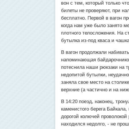
вон с тем, который только чт
билеты не проверяют, при на
бесплатно. Первой в вагон п
когда нам уже было занято ме
плотного телосложения. На с
бутылка из-под кваса и чашка
В вагон продолжали набивать
напоминающая байдарочников,
потеснила наши рюкзаки на т
недопитой бутылки, неудачн
заняла свое место на столик
верхние (а частично и на ни
В 14:20 поезд, наконец, трон
каменистого берега Байкала,
дорогой колючей проволокой 
находился недолго, - не про