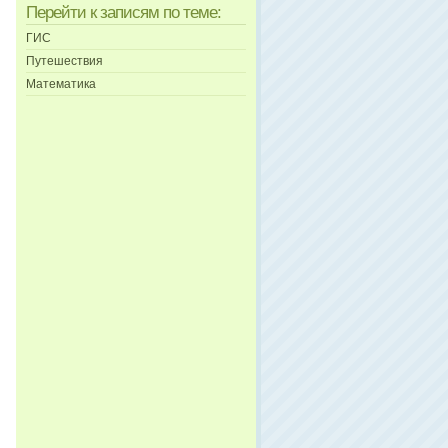
Перейти к записям по теме:
ГИС
Путешествия
Математика