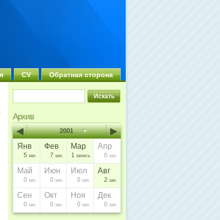
я
CV
Обратная сторона
»
Архив
◀
▶
2001
▼
р
р
р
р
р
р
р
р
р
р
р
р
р
р
р
р
Янв
Фев
Мар
Апр
0
0
0
0
0
6
5
4
8
0
0
4
5
7
1
0
апись
апись
апись
апись
зап.
зап.
зап.
зап.
зап.
зап.
зап.
зап.
зап.
зап.
зап.
зап.
зап.
зап.
запись
зап.
г
г
г
г
г
г
г
г
г
г
г
г
г
г
г
г
Май
Июн
Июл
Авг
3
1
0
0
0
0
0
0
0
6
3
9
3
0
0
0
0
2
апись
апись
зап.
зап.
зап.
зап.
зап.
зап.
зап.
зап.
зап.
зап.
зап.
зап.
зап.
зап.
зап.
зап.
зап.
зап.
к
к
к
к
к
к
к
к
к
к
к
к
к
к
к
к
Сен
Окт
Ноя
Дек
9
0
0
0
0
0
0
0
0
2
6
7
3
2
0
0
0
0
0
апись
зап.
зап.
зап.
зап.
зап.
зап.
зап.
зап.
зап.
зап.
зап.
зап.
зап.
зап.
зап.
зап.
зап.
зап.
зап.