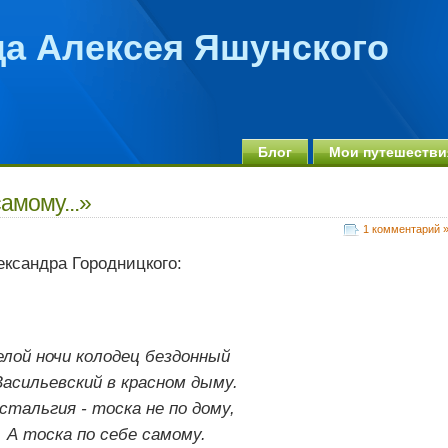
а Алексея Яшунского
Блог
Мои путешестви
самому...»
1 комментарий 
ександра Городницкого:
Янв
Янв
Янв
Янв
Янв
Янв
Янв
Янв
Янв
Янв
Янв
Янв
Янв
Янв
Янв
Янв
Фев
Фев
Фев
Фев
Фев
Фев
Фев
Фев
Фев
Фев
Фев
Фев
Фев
Фев
Фев
Фев
Мар
Мар
Мар
Мар
Мар
Мар
Мар
Мар
Мар
Мар
Мар
Мар
Мар
Мар
Мар
Мар
Ап
Ап
Ап
Ап
Ап
Ап
Ап
Ап
Ап
Ап
Ап
Ап
Ап
Ап
Ап
Ап
1
34
11
4
0
4
0
3
0
0
3
4
0
0
5
0
1
13
25
11
0
0
0
0
0
2
7
9
0
0
7
0
1
1
12
0
0
0
0
0
0
4
9
5
9
0
0
0
1
1
1
запись
зап.
зап.
зап.
зап.
зап.
зап.
зап.
зап.
зап.
зап.
зап.
зап.
зап.
зап.
зап.
запись
зап.
зап.
зап.
зап.
зап.
зап.
зап.
зап.
зап.
зап.
зап.
зап.
зап.
зап.
зап.
запись
запись
зап.
зап.
зап.
зап.
зап.
зап.
зап.
зап.
зап.
зап.
зап.
зап.
зап.
зап.
з
з
з
Май
Май
Май
Май
Май
Май
Май
Май
Май
Май
Май
Май
Май
Май
Май
Май
Июн
Июн
Июн
Июн
Июн
Июн
Июн
Июн
Июн
Июн
Июн
Июн
Июн
Июн
Июн
Июн
Июл
Июл
Июл
Июл
Июл
Июл
Июл
Июл
Июл
Июл
Июл
Июл
Июл
Июл
Июл
Июл
Ав
Ав
Ав
Ав
Ав
Ав
Ав
Ав
Ав
Ав
Ав
Ав
Ав
Ав
Ав
Ав
елой ночи колодец бездонный
1
1
1
0
0
8
0
0
3
5
6
6
0
0
0
0
1
1
0
0
0
0
0
0
0
5
3
6
0
8
0
0
12
0
0
0
0
0
0
0
9
8
4
7
0
4
0
5
1
1
1
запись
запись
запись
зап.
зап.
зап.
зап.
зап.
зап.
зап.
зап.
зап.
зап.
зап.
зап.
зап.
запись
запись
зап.
зап.
зап.
зап.
зап.
зап.
зап.
зап.
зап.
зап.
зап.
зап.
зап.
зап.
зап.
зап.
зап.
зап.
зап.
зап.
зап.
зап.
зап.
зап.
зап.
зап.
зап.
зап.
зап.
зап.
з
з
Васильевский в красном дыму.
Сен
Сен
Сен
Сен
Сен
Сен
Сен
Сен
Сен
Сен
Сен
Сен
Сен
Сен
Сен
Сен
Окт
Окт
Окт
Окт
Окт
Окт
Окт
Окт
Окт
Окт
Окт
Окт
Окт
Окт
Окт
Окт
Ноя
Ноя
Ноя
Ноя
Ноя
Ноя
Ноя
Ноя
Ноя
Ноя
Ноя
Ноя
Ноя
Ноя
Ноя
Ноя
Де
Де
Де
Де
Де
Де
Де
Де
Де
Де
Де
Де
Де
Де
Де
Де
стальгия - тоска не по дому,
1
0
0
0
0
0
0
0
7
2
0
4
5
4
0
0
1
15
0
0
9
0
0
0
0
0
2
3
8
5
0
0
1
11
0
0
0
0
0
0
0
5
4
2
9
2
0
0
1
2
запись
зап.
зап.
зап.
зап.
зап.
зап.
зап.
зап.
зап.
зап.
зап.
зап.
зап.
зап.
зап.
запись
зап.
зап.
зап.
зап.
зап.
зап.
зап.
зап.
зап.
зап.
зап.
зап.
зап.
зап.
зап.
запись
зап.
зап.
зап.
зап.
зап.
зап.
зап.
зап.
зап.
зап.
зап.
зап.
зап.
зап.
зап.
з
А тоска по себе самому.