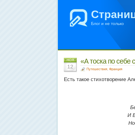
Страниц
Блог и не только
«А тоска по себе 
НОЯ
12
Путешествия
,
Франция
Есть такое стихотворение Ал
Б
И 
Но