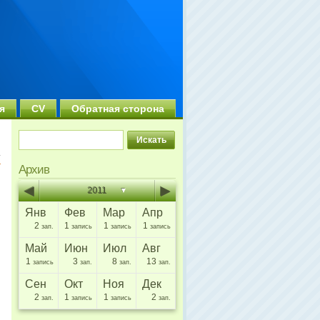
я
CV
Обратная сторона
»
Архив
◀
▶
2011
▼
р
р
р
р
р
р
р
р
р
р
р
р
р
р
р
р
Янв
Фев
Мар
Апр
0
0
0
0
0
6
5
4
8
0
0
0
4
2
1
1
1
апись
апись
апись
зап.
зап.
зап.
зап.
зап.
зап.
зап.
зап.
зап.
зап.
зап.
зап.
зап.
зап.
запись
запись
запись
г
г
г
г
г
г
г
г
г
г
г
г
г
г
г
г
Май
Июн
Июл
Авг
1
0
0
0
0
0
0
0
6
3
9
3
2
0
1
3
8
13
апись
апись
зап.
зап.
зап.
зап.
зап.
зап.
зап.
зап.
зап.
зап.
зап.
зап.
зап.
зап.
запись
зап.
зап.
зап.
к
к
к
к
к
к
к
к
к
к
к
к
к
к
к
к
Сен
Окт
Ноя
Дек
9
0
0
0
0
0
0
0
0
6
7
3
2
0
0
2
1
1
2
апись
зап.
зап.
зап.
зап.
зап.
зап.
зап.
зап.
зап.
зап.
зап.
зап.
зап.
зап.
зап.
зап.
запись
запись
зап.