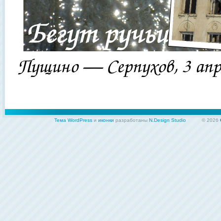
Тема WordPress
и
иконки
разработаны
N.Design Studio
© 2026