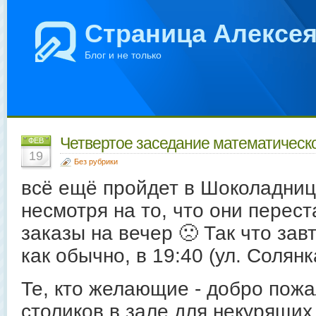
Страница Алексе
Блог и не только
Четвертое заседание математическо
ФЕВ
19
Без рубрики
всё ещё пройдет в Шоколаднице
несмотря на то, что они перес
заказы на вечер 🙁 Так что зав
как обычно, в 19:40 (ул. Солянка
Те, кто желающие - добро пож
столиков в зале для некурящих