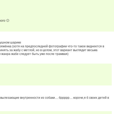
ого 🙂
здушном шарике
пряжёнка (хотя на предпоследней фотографии что-то такое виднеется в
инять за жабу с метлой, но в целом, этот вариант выглядит весьма
ам жанра жабе следует быть уже после трамвая)
 вылезающие внутренности из собаки.... бррррр.... короче,я б своих детей в