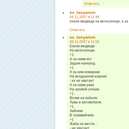
Ответить
ex_tanyarom
:
06.11.2007 в 11:48
ехали медведи на велосипеде, а за 
Ответить
ex_tanyarom
:
06.11.2007 в 11:55
Ехали медведи
На велосипеде.
+1
А за ними кот
Задом наперед.
+1
А за ним комарики
На воздушном шарике.
- их не хватает
А за ними раки
На хромой собаке.
+1
Волки на кобыле.
Львы в автомобиле.
+1
Зайчики
В трамвайчике.
+1
Жаба на метле...
- не хватает