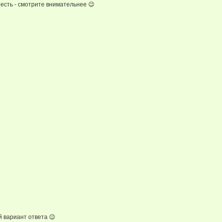
 есть - смотрите внимательнее 😉
й вариант ответа 😉