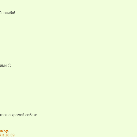
 Спасибо!
ами 🙂
ков на хромой собаке
nsky
:
7 в 18:39