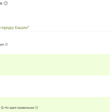
я 🙂
 города Кашин”
ре 🙂
😉 Но идея правильная 🙂