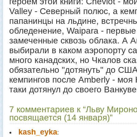
героем этой книги: Cheviot - мо
Valley - Северный полюс, а кемп
папанинцы на льдине, встречны
обледенение, Waipara - первые
замеченные сквозь облака. А Am
выбирали в каком аэропорту са
много канадских, но Чкалов ска
обязательно "дотянуть" до СШ
кемпингов после Amberly - моя 
таки дотянул до своего Ванкуве
7 комментариев к “Льву Мирон
посвящается (14 января)”
kash_eyka
: