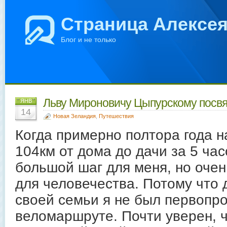
Страница Алексе
Блог и не только
Льву Мироновичу Цыпурскому посвя
ЯНВ
14
Новая Зеландия
,
Путешествия
Когда примерно полтора года н
104км от дома до дачи за 5 час
большой шаг для меня, но оче
для человечества. Потому что 
своей семьи я не был первопр
веломаршруте. Почти уверен, 