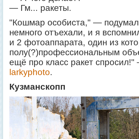
— Гм... ракеты.
"Кошмар особиста," — подумал 
немного отъехали, и я вспомни
и 2 фотоаппарата, один из кот
полу(?)профессиональным объе
ещё про класс ракет спросил!"
larkyphoto
.
Кузманскопп