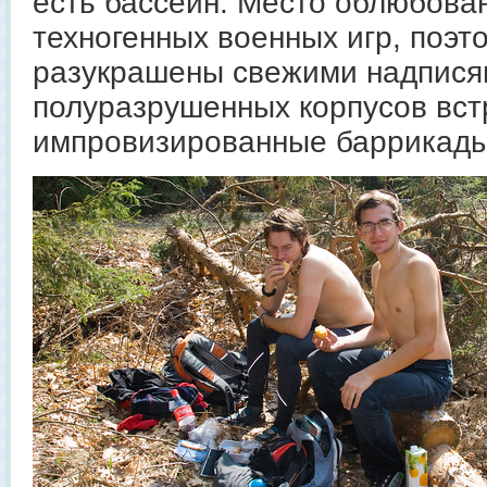
есть бассейн. Место облюбова
техногенных военных игр, поэт
разукрашены свежими надписям
полуразрушенных корпусов вст
импровизированные баррикады 