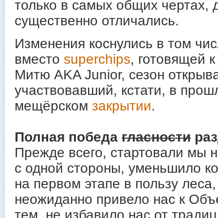
только в самых общих чертах, 
существенно отличались.
Изменения коснулись в том чис
вместо
superchips
, готовящей 
Митю AKA Junior, сезон открыв
участвовавший, кстати, в прош
мещёрском
закрытии
.
Полная победа
гласности
раз
Прежде всего, стартовали мы не 
с одной стороны, уменьшило к
на первом этапе в пользу леса,
неожиданно привело нас к Объе
тем, не избавило нас от тради