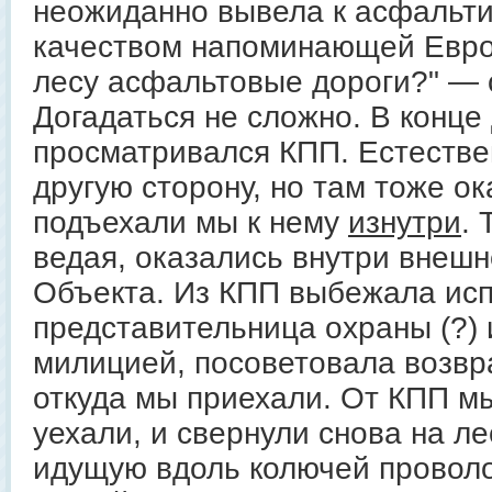
неожиданно вывела к асфальти
качеством напоминающей Европ
лесу асфальтовые дороги?" — 
Догадаться не сложно. В конце
просматривался КПП. Естестве
другую сторону, но там тоже о
подъехали мы к нему
изнутри
. 
ведая, оказались внутри внеш
Объекта. Из КПП выбежала испу
представительница охраны (?) 
милицией, посоветовала возвр
откуда мы приехали. От КПП мы
уехали, и свернули снова на ле
идущую вдоль колючей проволо