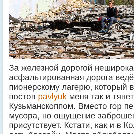
За железной дорогой неширока
асфальтированная дорога ведё
пионерскому лагерю, который в
постов
pavlyuk
меня так и тяне
Кузьманскоппом. Вместо гор пе
мусора, но ощущение заброшен
присутствует. Кстати, как и в К