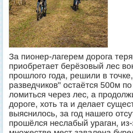
За пионер-лагерем дорога теря
приобретает берёзовый лес вок
прошлого года, решили в точке,
разведчиков" остаётся 500м по
ломиться через лес, а продолж
дороге, хоть та и делает сущес
выяснилось, за год нашего отсу
прошёлся неслабый ураган, из-
множестве мест завалена буре