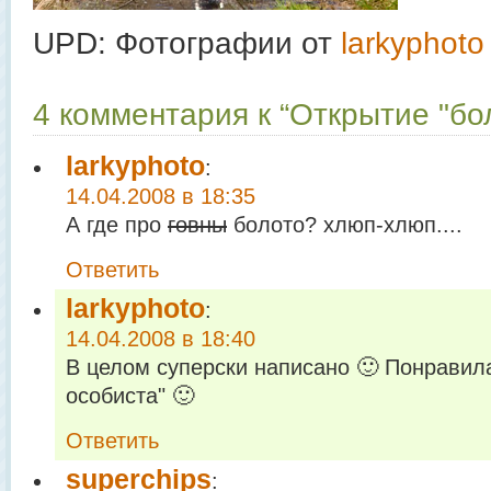
UPD: Фотографии от
larkyphoto
4 комментария к “Открытие "бол
larkyphoto
:
14.04.2008 в 18:35
А где про
говны
болото? хлюп-хлюп....
Ответить
larkyphoto
:
14.04.2008 в 18:40
В целом суперски написано 🙂 Понрави
особиста" 🙂
Ответить
superchips
: