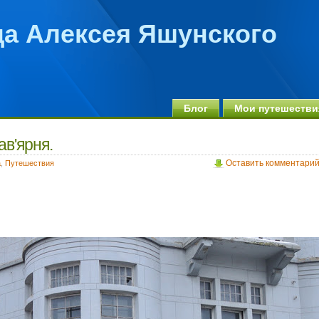
а Алексея Яшунского
Блог
Мои путешестви
ав'ярня.
Оставить комментари
а
,
Путешествия
Янв
Янв
Янв
Янв
Янв
Янв
Янв
Янв
Янв
Янв
Янв
Янв
Янв
Янв
Янв
Янв
Фев
Фев
Фев
Фев
Фев
Фев
Фев
Фев
Фев
Фев
Фев
Фев
Фев
Фев
Фев
Фев
Мар
Мар
Мар
Мар
Мар
Мар
Мар
Мар
Мар
Мар
Мар
Мар
Мар
Мар
Мар
Мар
Ап
Ап
Ап
Ап
Ап
Ап
Ап
Ап
Ап
Ап
Ап
Ап
Ап
Ап
Ап
Ап
34
11
4
0
4
0
3
0
0
2
3
4
0
0
5
0
1
13
25
11
0
0
0
0
0
2
7
9
0
0
7
0
1
1
1
12
0
0
0
0
0
4
9
5
9
0
0
0
1
1
1
1
зап.
зап.
зап.
зап.
зап.
зап.
зап.
зап.
зап.
зап.
зап.
зап.
зап.
зап.
зап.
зап.
запись
зап.
зап.
зап.
зап.
зап.
зап.
зап.
зап.
зап.
зап.
зап.
зап.
зап.
зап.
зап.
запись
запись
запись
зап.
зап.
зап.
зап.
зап.
зап.
зап.
зап.
зап.
зап.
зап.
зап.
зап.
з
з
з
з
Май
Май
Май
Май
Май
Май
Май
Май
Май
Май
Май
Май
Май
Май
Май
Май
Июн
Июн
Июн
Июн
Июн
Июн
Июн
Июн
Июн
Июн
Июн
Июн
Июн
Июн
Июн
Июн
Июл
Июл
Июл
Июл
Июл
Июл
Июл
Июл
Июл
Июл
Июл
Июл
Июл
Июл
Июл
Июл
Ав
Ав
Ав
Ав
Ав
Ав
Ав
Ав
Ав
Ав
Ав
Ав
Ав
Ав
Ав
Ав
1
1
1
1
0
8
0
0
3
5
6
6
0
0
0
0
1
1
0
0
0
0
0
0
3
5
3
6
0
8
0
0
12
0
0
0
0
0
0
8
9
8
4
7
0
4
0
5
1
1
1
1
запись
запись
запись
запись
зап.
зап.
зап.
зап.
зап.
зап.
зап.
зап.
зап.
зап.
зап.
зап.
запись
запись
зап.
зап.
зап.
зап.
зап.
зап.
зап.
зап.
зап.
зап.
зап.
зап.
зап.
зап.
зап.
зап.
зап.
зап.
зап.
зап.
зап.
зап.
зап.
зап.
зап.
зап.
зап.
зап.
зап.
зап.
з
з
Сен
Сен
Сен
Сен
Сен
Сен
Сен
Сен
Сен
Сен
Сен
Сен
Сен
Сен
Сен
Сен
Окт
Окт
Окт
Окт
Окт
Окт
Окт
Окт
Окт
Окт
Окт
Окт
Окт
Окт
Окт
Окт
Ноя
Ноя
Ноя
Ноя
Ноя
Ноя
Ноя
Ноя
Ноя
Ноя
Ноя
Ноя
Ноя
Ноя
Ноя
Ноя
Де
Де
Де
Де
Де
Де
Де
Де
Де
Де
Де
Де
Де
Де
Де
Де
1
0
0
0
0
0
0
2
7
2
0
4
5
4
0
0
1
1
15
0
9
0
0
0
0
0
2
3
8
5
0
0
1
1
11
0
0
0
0
0
0
5
4
2
9
2
0
0
1
2
запись
зап.
зап.
зап.
зап.
зап.
зап.
зап.
зап.
зап.
зап.
зап.
зап.
зап.
зап.
зап.
запись
запись
зап.
зап.
зап.
зап.
зап.
зап.
зап.
зап.
зап.
зап.
зап.
зап.
зап.
зап.
запись
запись
зап.
зап.
зап.
зап.
зап.
зап.
зап.
зап.
зап.
зап.
зап.
зап.
зап.
зап.
з