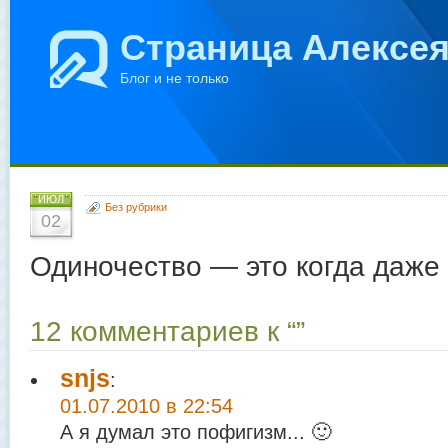
Страница Алексе
Блог и не только
ИЮЛ
Без рубрики
02
Одиночество — это когда даже с
12 комментариев к “”
snjs
:
01.07.2010 в 22:54
А я думал это пофигизм... 🙂