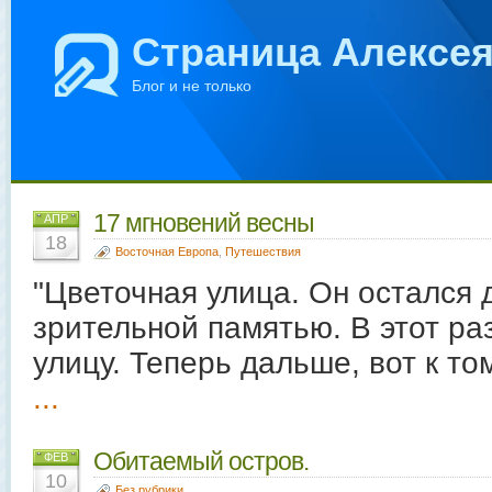
Страница Алексе
Блог и не только
17 мгновений весны
АПР
18
Восточная Европа
,
Путешествия
"Цветочная улица. Он остался 
зрительной памятью. В этот ра
улицу. Теперь дальше, вот к том
...
Обитаемый остров.
ФЕВ
10
Без рубрики