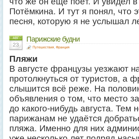
что же он ещё поёт. И увидел в
Потёмкина. И тут я понял, что 
песня, которую я не услышал л
Парижские будни
АВГ
23
Путешествия
,
Франция
Пляжи
В августе французы уезжают н
протолкнуться от туристов, а 
слышится всё реже. На полови
объявления о том, что место з
до какого-нибудь августа. Тем 
парижанам не удаётся добратьс
пляжа. Именно для них админи
уже несколько лет подряд насы