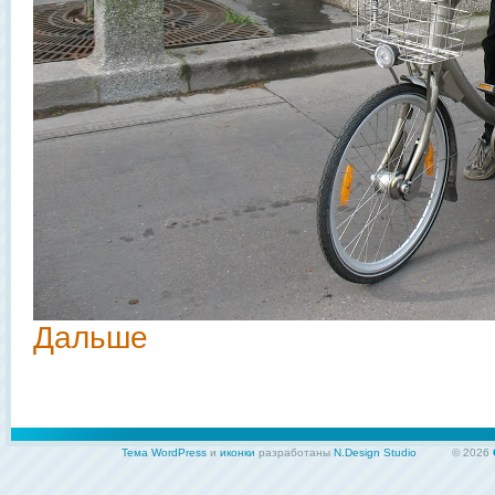
Дальше
Тема WordPress
и
иконки
разработаны
N.Design Studio
© 2026