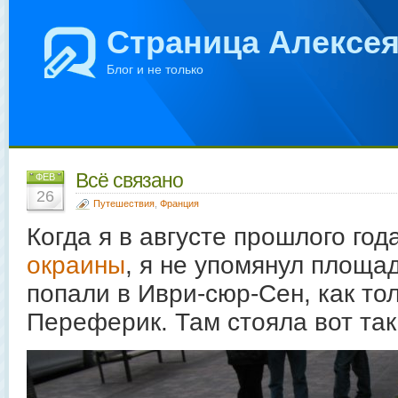
Страница Алексе
Блог и не только
Всё связано
ФЕВ
26
Путешествия
,
Франция
Когда я в августе прошлого год
окраины
, я не упомянул площа
попали в Иври-сюр-Сен, как то
Переферик. Там стояла вот так