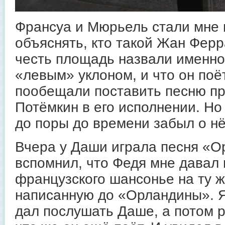
Франсуа и Мюрьель стали мне
объяснять, кто такой Жан Ферра
честь площадь назвали именно
«левым» уклоном, и что он поё
пообещали поставить песню п
Потёмкин в его исполнении. Но
до поры до времени забыл о н
Вчера у Даши играла песня «О
вспомнил, что Федя мне давал
французского шансонье на ту 
написанную до «Орландины». Я
дал послушать Даше, а потом 